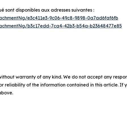
sont disponibles aux adresses suivantes :
achmentNg/e3c411e3-9c06-49c8-9898-0a7ad6faf6fb
tachmentNg/b3c17edd-7ca4-42b3-b54a-b23648477e85
without warranty of any kind. We do not accept any responsib
r reliability of the information contained in this article. I
 above.