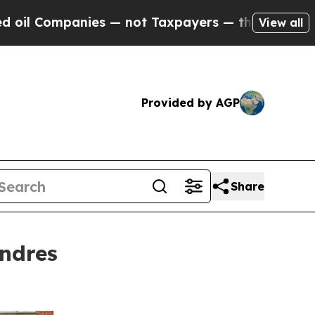
 — not Taxpayers — the Chance to Cash in on Pub
View all
Provided by AGP
Share
ndres