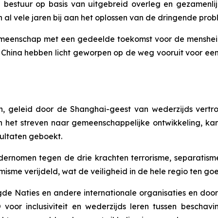
al bestuur op basis van uitgebreid overleg en gezamenli
 al vele jaren bij aan het oplossen van de dringende pro
eenschap met een gedeelde toekomst voor de mensheid t
n China hebben licht geworpen op de weg vooruit voor een
 geleid door de Shanghai-geest van wederzijds vertrou
en het streven naar gemeenschappelijke ontwikkeling, k
ultaten geboekt.
ndernomen tegen de drie krachten terrorisme, separatism
isme verijdeld, wat de veiligheid in de hele regio ten go
 Naties en andere internationale organisaties en door ee
voor inclusiviteit en wederzijds leren tussen beschav