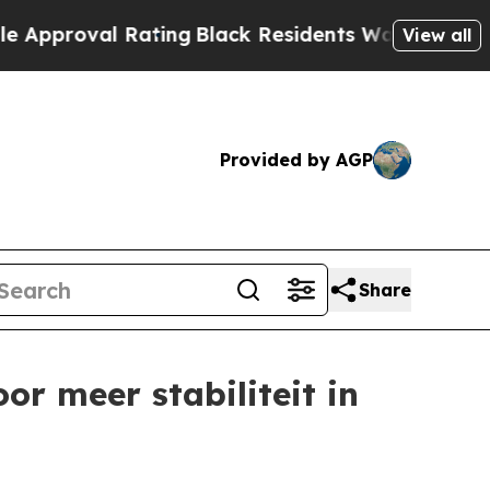
val Rating
Black Residents Warned of Abusive Co
View all
Provided by AGP
Share
or meer stabiliteit in