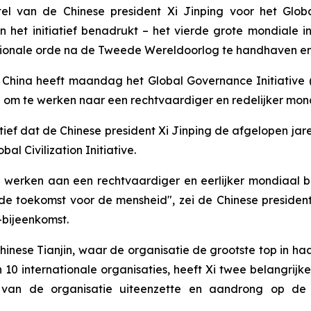
el van de Chinese president Xi Jinping voor het Global
n het initiatief benadrukt – het vierde grote mondiale i
ationale orde na de Tweede Wereldoorlog te handhaven en
hina heeft maandag het Global Governance Initiative (G
d om te werken naar een rechtvaardiger en redelijker mon
iatief dat de Chinese president Xi Jinping de afgelopen ja
bal Civilization Initiative.
te werken aan een rechtvaardiger en eerlijker mondiaal 
toekomst voor de mensheid", zei de Chinese president X
-bijeenkomst.
nese Tianjin, waar de organisatie de grootste top in haa
10 internationale organisaties, heeft Xi twee belangrij
ht van de organisatie uiteenzette en aandrong op d