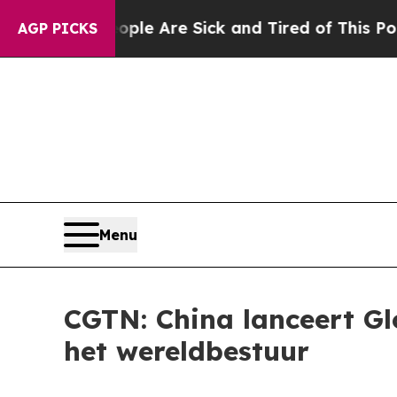
: “People Are Sick and Tired of This Politics of
AGP PICKS
Menu
CGTN: China lanceert Glo
het wereldbestuur